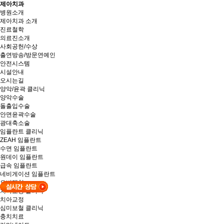
제아치과
병원소개
제아치과 소개
진료철학
의료진소개
사회공헌/수상
출연방송/방문연예인
안전시스템
시설안내
오시는길
양악/윤곽
클리닉
양악수술
돌출입수술
안면윤곽수술
광대축소술
임플란트
클리닉
ZEAH 임플란트
수면 임플란트
원데이 임플란트
급속 임플란트
네비게이션 임플란트
오버덴처
치아교정
클리닉
치아교정
심미보철
클리닉
충치치료