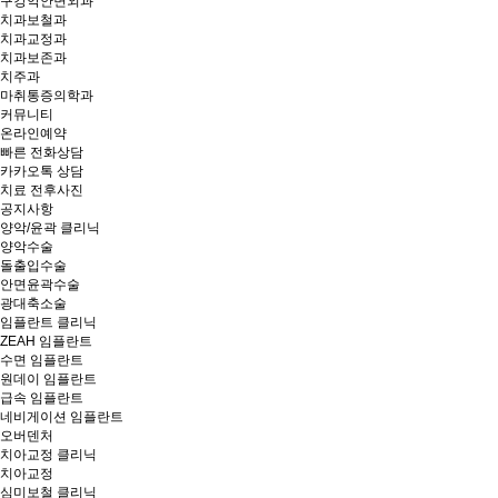
구강악안면외과
치과보철과
치과교정과
치과보존과
치주과
마취통증의학과
커뮤니티
온라인예약
빠른 전화상담
카카오톡 상담
치료 전후사진
공지사항
양악/윤곽 클리닉
양악수술
돌출입수술
안면윤곽수술
광대축소술
임플란트 클리닉
ZEAH 임플란트
수면 임플란트
원데이 임플란트
급속 임플란트
네비게이션 임플란트
오버덴처
치아교정 클리닉
치아교정
심미보철 클리닉