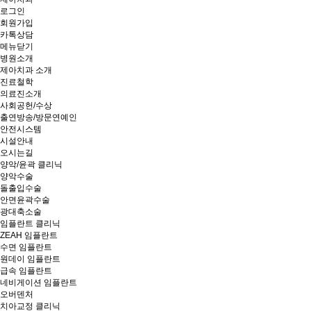
로그인
회원가입
카톡상담
메뉴닫기
병원소개
제아치과 소개
진료철학
의료진소개
사회공헌/수상
출연방송/방문연예인
안전시스템
시설안내
오시는길
양악/윤곽 클리닉
양악수술
돌출입수술
안면윤곽수술
광대축소술
임플란트 클리닉
ZEAH 임플란트
수면 임플란트
원데이 임플란트
급속 임플란트
네비게이션 임플란트
오버덴처
치아교정 클리닉