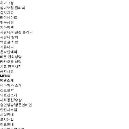
치아교정
심미보철 클리닉
충치치료
라미네이트
잇몸성형
치아미백
사랑니/턱관절 클리닉
사랑니 발치
턱관절 치료
커뮤니티
온라인예약
빠른 전화상담
카카오톡 상담
치료 전후사진
공지사항
MENU
병원소개
제아치과 소개
진료철학
의료진소개
사회공헌/수상
출연방송/방문연예인
안전시스템
시설안내
오시는길
진료안내